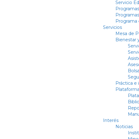
Servicio E
Programas
Programas
Programa d
Servicios
Mesa de Pa
Bienestar 
Serv
Serv
Asist
Ases
Bolsa
Segu
Práctica e 
Plataforma
Plat
Bibli
Repos
Manu
Interés
Noticias
Insti