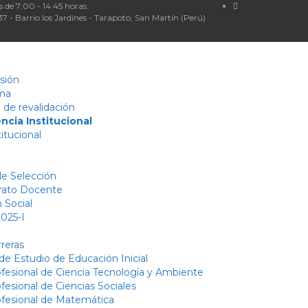
 de 7:00 - 14:45 horas.
37 - Barrio los Jardines - Tarapoto, San Martín (Perú)
isión
ma
 de revalidación
ncia Institucional
itucional
e Selección
rato Docente
 Social
025-I
reras
e Estudio de Educación Inicial
ofesional de Ciencia Tecnología y Ambiente
fesional de Ciencias Sociales
ofesional de Matemática