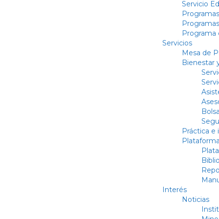
Servicio E
Programas
Programas
Programa d
Servicios
Mesa de Pa
Bienestar 
Serv
Serv
Asist
Ases
Bolsa
Segu
Práctica e 
Plataforma
Plat
Bibli
Repos
Manu
Interés
Noticias
Insti