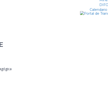
Mine
DIF
Calendario
E
agógica