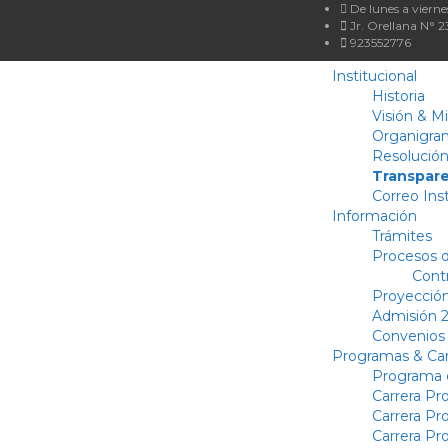
De lunes a viernes
Jr. Orellana N° 2
923552776
Institucional
Historia
Visión & M
Organigra
Resolución
Transpare
Correo Inst
Información
Trámites
Procesos d
Cont
Proyección
Admisión 2
Convenios
Programas & Car
Programa d
Carrera Pr
Carrera Pro
Carrera Pr