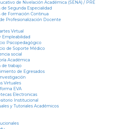
ducativo de Nivelación Académica (SENA) / PRE
 de Segunda Especialidad
 de Formación Continua
e Profesionalización Docente
rtes Virtual
y Empleabilidad
icio Psicopedagógico
icio de Soporte Médico
encia social
oría Académica
 de trabajo
imiento de Egresados
investigación
s Virtuales
aforma EVA
otecas Electronicas
itorio Institucional
ales y Tutoriales Académicos
tucionales